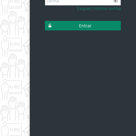
Senha
Esqueci minha senha
Entrar